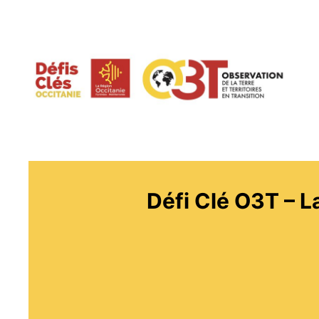
Aller
au
contenu
Défi Clé O3T – L