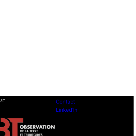
O3T
Contact
Linked’In