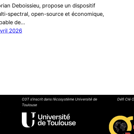
orian Deboissieu, propose un dispositif
lti-spectral, open-source et économique,
pable de…
avril 2026
O3T s’inscrit dans l’écosystème Université de
Défi Clé 
Toulouse