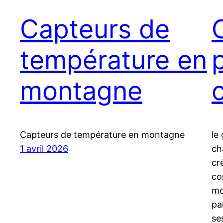
Capteurs de
température en
montagne
Capteurs de température en montagne
le
1 avril 2026
ch
cr
co
mo
pa
se