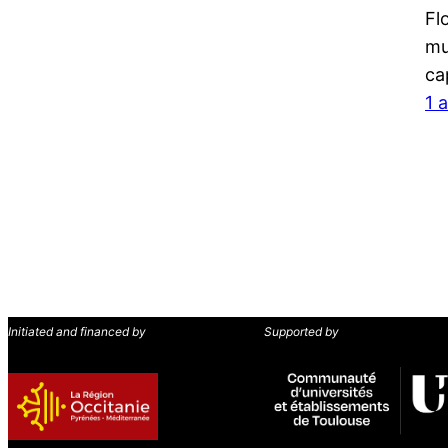
Fl
mu
ca
1 
Initiated and financed by
Supported by