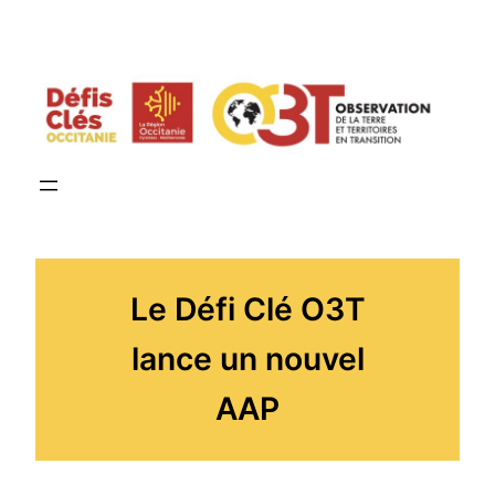
Aller
au
contenu
Le Défi Clé O3T
lance un nouvel
AAP