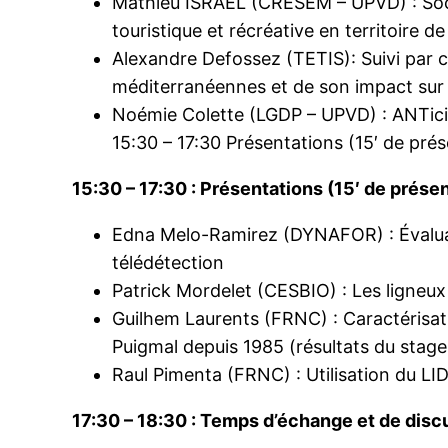
Mathieu ISRAEL (CRESEM – UPVD) : Socio
touristique et récréative en territoir
Alexandre Defossez (TETIS): Suivi par 
méditerranéennes et de son impact sur 
Noémie Colette (LGDP – UPVD) : ANTici
15:30 – 17:30 Présentations (15′ de prés
15:30 – 17:30 : Présentations (15′ de prése
Edna Melo-Ramirez (DYNAFOR) : Évaluati
télédétection
Patrick Mordelet (CESBIO) : Les ligneux
Guilhem Laurents (FRNC) : Caractérisati
Puigmal depuis 1985 (résultats du stag
Raul Pimenta (FRNC) : Utilisation du LIDA
17:30 – 18:30 : Temps d’échange et de disc