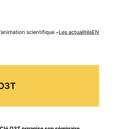
’animation scientifique
Les actualités
EN
 O3T
 Clé O3T organise son séminaire