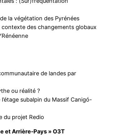
tales : (Sur)fréquentation
 de la végétation des Pyrénées
 le contexte des changements globaux
 PYRénéenne
 communautaire de landes par
the ou réalité ?
 l’étage subalpin du Massif Canigó-
re du projet Redio
ne et Arrière-Pays » O3T