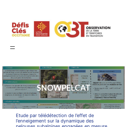
Aller
au
contenu
SNOWPELCAT
Etude par télédétection de l’effet de
l’enneigement sur la dynamique des
pelouses subalpines engagées en mesure